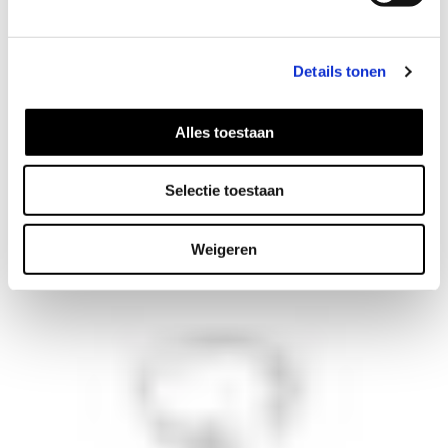
Details tonen
Alles toestaan
Melt earrings
Selectie toestaan
42
EUR
Weigeren