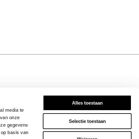
N TOUCH
Alles toestaan
ired! Subscribe to our newsletter for the
al media te
dates, exclusive insights, and stories that
 van onze
Selectie toestaan
Join the Bandhu community today!
deze gegevens
 op basis van
SIGN UP