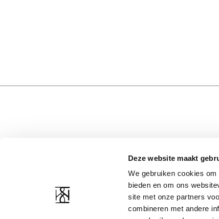
Deze website maakt gebru
CUSTOMER SERVICE
COMPANY RESOURCE
We gebruiken cookies om c
Contact
About Us
bieden en om ons websitev
Shipping and returns
Privacy statement
site met onze partners vo
Return Form
Terms and conditions
combineren met andere inf
Image bank