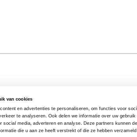
ik van cookies
STAY I
S
FOLLOW US
Stay insp
ontent en advertenties te personaliseren, om functies voor soci
Facebook
latest up
erkeer te analyseren. Ook delen we informatie over uw gebruik
Instagram
matter. 
or social media, adverteren en analyse. Deze partners kunnen 
ormatie die u aan ze heeft verstrekt of die ze hebben verzameld
PAYMENT PARTNERS