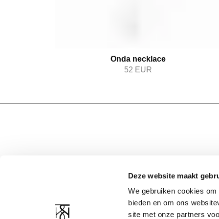
Onda necklace
52
EUR
Deze website maakt gebru
CUSTOMER SERVICE
COMPANY RESOURCE
We gebruiken cookies om c
Contact
About Us
bieden en om ons websitev
Shipping and returns
Privacy statement
site met onze partners vo
Return Form
Terms and conditions