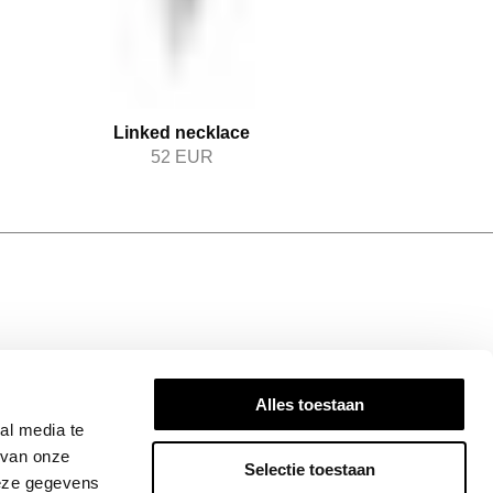
Linked necklace
52
EUR
N TOUCH
Alles toestaan
ired! Subscribe to our newsletter for the
al media te
dates, exclusive insights, and stories that
 van onze
Selectie toestaan
Join the Bandhu community today!
deze gegevens