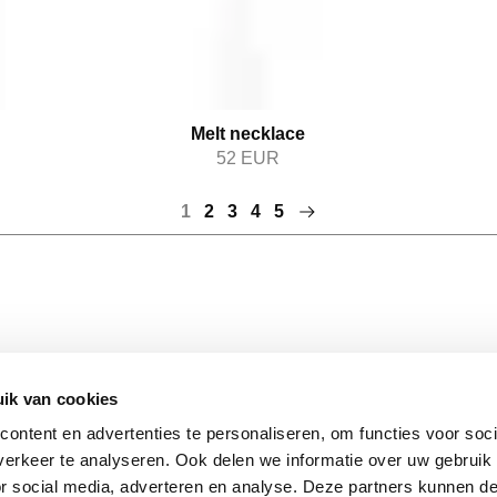
Melt necklace
52
EUR
1
2
3
4
5
ik van cookies
STAY I
S
FOLLOW US
Stay insp
ontent en advertenties te personaliseren, om functies voor soci
Facebook
latest up
erkeer te analyseren. Ook delen we informatie over uw gebruik
Instagram
matter. 
or social media, adverteren en analyse. Deze partners kunnen 