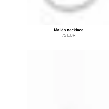
Maliën necklace
75
EUR