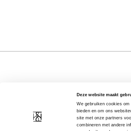
Deze website maakt gebru
CUSTOMER SERVICE
COMPANY RESOURCE
We gebruiken cookies om c
Contact
About Us
bieden en om ons websitev
Shipping and returns
Privacy statement
site met onze partners vo
Return Form
Terms and conditions
combineren met andere inf
Image bank