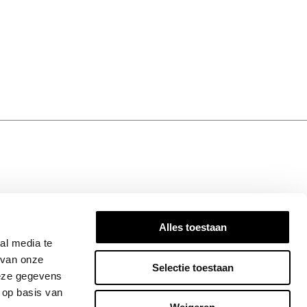
N TOUCH
Alles toestaan
ired! Subscribe to our newsletter for the
al media te
dates, exclusive insights, and stories that
 van onze
Selectie toestaan
Join the Bandhu community today!
deze gegevens
 op basis van
SIGN UP