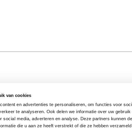
ik van cookies
STAY I
S
FOLLOW US
Stay insp
ontent en advertenties te personaliseren, om functies voor soci
Facebook
latest up
erkeer te analyseren. Ook delen we informatie over uw gebruik
Instagram
matter. 
or social media, adverteren en analyse. Deze partners kunnen 
ormatie die u aan ze heeft verstrekt of die ze hebben verzameld
PAYMENT PARTNERS