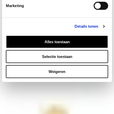
Marketing
Details tonen
Alles toestaan
Selectie toestaan
Triune ear cuff gold plated
49
EUR
Weigeren