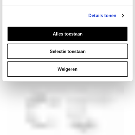
Details tonen
Alles toestaan
Spiral earrings
32
EUR
Selectie toestaan
Weigeren