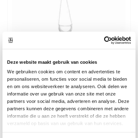
Deze website maakt gebruik van cookies
We gebruiken cookies om content en advertenties te
personaliseren, om functies voor social media te bieden
Material
Stainless steel
en om ons websiteverkeer te analyseren. Ook delen we
Droplength
23cm adjustable to 26cm
informatie over uw gebruik van onze site met onze
Total chain length
47cm adjustable to 52cm
partners voor social media, adverteren en analyse. Deze
partners kunnen deze gegevens combineren met andere
Pendant
half round shape 1 cm on thickest
informatie die u aan ze heeft verstrekt of die ze hebben
point
pendant 2cm x 2,3cm with wave
verzameld op basis van uw gebruik van hun services.
shape