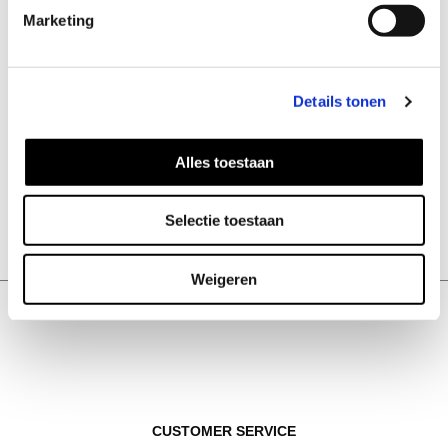
Marketing
Details tonen
Alles toestaan
Selectie toestaan
Horizon earrings
32
EUR
Weigeren
CUSTOMER SERVICE