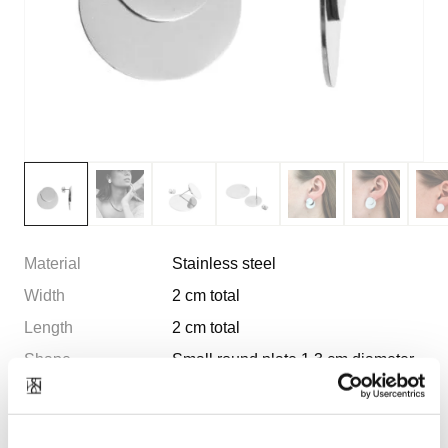
Material
Stainless steel
Width
2 cm total
Length
2 cm total
Shape
Small round plate 1,3 cm diameter
Big round plate 2,0 cm diameter
Fit
fits all ears with one hole.
You can wear the earring in 4