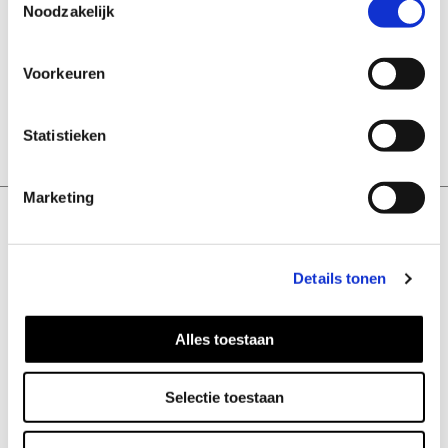
Noodzakelijk
ADD TO CART
Voorkeuren
Statistieken
Marketing
Details tonen
CUSTOMER SERVICE
Alles toestaan
Contact
Shipping and returns
Selectie toestaan
Return Form
Image bank