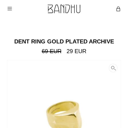
DENT RING GOLD PLATED ARCHIVE
Original
Current
69
EUR
29
EUR
price
price
was:
is:
69
29
EUR.
EUR.