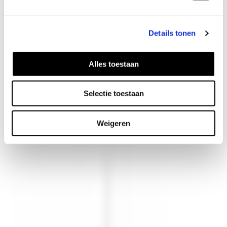
Details tonen
Alles toestaan
Melt oorbellen
42
EUR
Selectie toestaan
Weigeren