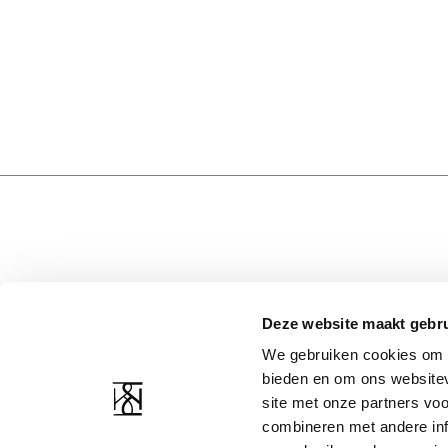
Deze website maakt gebru
KLANTENSERVICE
BEDRIJFSMIDDELEN
We gebruiken cookies om c
Contact
Over ons
bieden en om ons websitev
Verzending & retourneren
Privacyverklaring
site met onze partners vo
Beeldbank
Algemene voorwaarden
combineren met andere inf
Ringmaat size guide