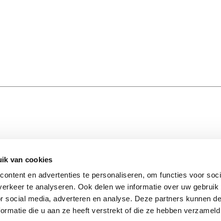
ik van cookies
BLIJF 
VOLG ONS
Stay insp
ontent en advertenties te personaliseren, om functies voor soci
Facebook
latest up
erkeer te analyseren. Ook delen we informatie over uw gebruik
Instagram
matter. 
or social media, adverteren en analyse. Deze partners kunnen 
ormatie die u aan ze heeft verstrekt of die ze hebben verzameld
BETALINGSPARTNERS