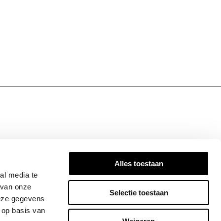
OP DE HOOGTE
Alles toestaan
ired! Subscribe to our newsletter for the
al media te
dates, exclusive insights, and stories that
 van onze
Selectie toestaan
Join the Bandhu community today!
deze gegevens
 op basis van
INSCHRIJVEN