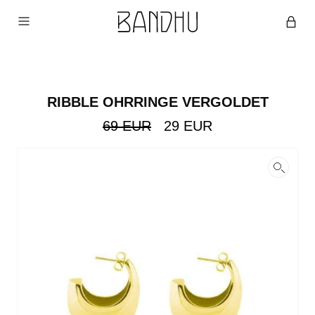
RIBBLE OHRRINGE VERGOLDET
Ursprünglicher
Aktueller
69
EUR
29
EUR
Preis
Preis
war:
ist:
69
29
EUR
EUR.