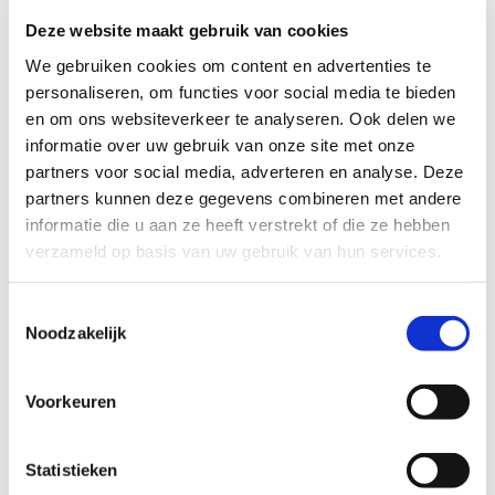
Zeitlose Verbindung: Designer-Halsketten
Deze website maakt gebruik van cookies
We gebruiken cookies om content en advertenties te
Meine Marke Bandhu ist für mich mehr als nur ein
personaliseren, om functies voor social media te bieden
Schmuckstück – sie repräsentiert eine zeitlose
en om ons websiteverkeer te analyseren. Ook delen we
Verbindung. Meine Kollektion von Designer-Halsketten
informatie over uw gebruik van onze site met onze
verkörpert das Wesen bedeutungsvoller Beziehungen.
partners voor social media, adverteren en analyse. Deze
Jedes Stück ist mit einer Geschichte gestaltet und strahlt
partners kunnen deze gegevens combineren met andere
eine besondere, moderne Eleganz aus. Ob Sie ein
informatie die u aan ze heeft verstrekt of die ze hebben
langes, goldfarbenes Statement-Stück oder einen
verzameld op basis van uw gebruik van hun services.
silbernen Anhänger suchen, Sie werden es in meiner
vielfältigen Auswahl an Designer-Halsketten finden.
Diese Halsketten sind nicht nur Accessoires; sie
Toestemmingsselectie
Noodzakelijk
repräsentieren die Momente und Bindungen, die ein
Leben lang halten.
Voorkeuren
Slow Fashion
In einer Welt, in der Trends im Nu erscheinen und
Statistieken
wieder verschwinden, verfolge ich bei BANDHU einen