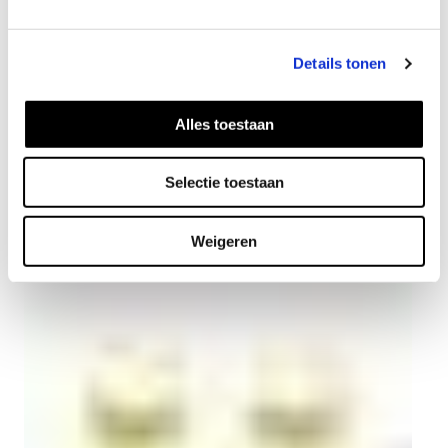
Details tonen
Alles toestaan
Dot Ring vergoldet
Selectie toestaan
69
EUR
Weigeren