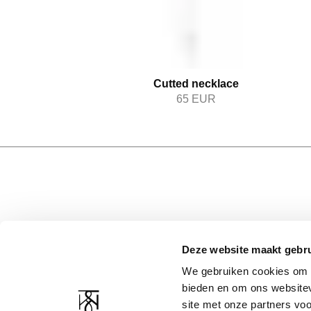
Cutted necklace
65
EUR
Deze website maakt gebru
KUNDENBETREUUNG
RESSOURCEN DES
UNTERNEHMENS
We gebruiken cookies om c
Kontakt
bieden en om ons websitev
Über uns
Versand und Rückgabe
site met onze partners vo
Erklärung zum Datensc
Bilddatenbank