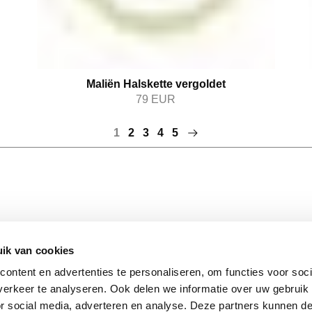
Maliën Halskette vergoldet
79
EUR
1
2
3
4
5
ik van cookies
BLEIBE
FOLGEN SIE UNS
Stay insp
ontent en advertenties te personaliseren, om functies voor soci
Facebook
latest up
erkeer te analyseren. Ook delen we informatie over uw gebruik
Instagram
matter. 
or social media, adverteren en analyse. Deze partners kunnen 
hutz