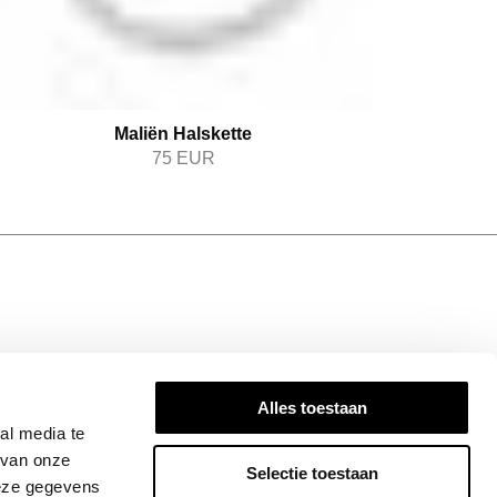
Maliën Halskette
75
EUR
N SIE INFORMIERT
Alles toestaan
ired! Subscribe to our newsletter for the
al media te
dates, exclusive insights, and stories that
 van onze
Selectie toestaan
Join the Bandhu community today!
deze gegevens