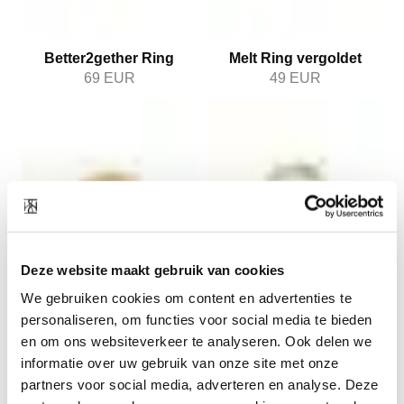
Better2gether Ring
Melt Ring vergoldet
69
EUR
49
EUR
Deze website maakt gebruik van cookies
Bouble Ring vergoldet
Twine Ring vergoldet
We gebruiken cookies om content en advertenties te
49
EUR
49
EUR
personaliseren, om functies voor social media te bieden
en om ons websiteverkeer te analyseren. Ook delen we
1
2
informatie over uw gebruik van onze site met onze
partners voor social media, adverteren en analyse. Deze
Ich lade Sie ein, eine inspirierende Reise durch unsere