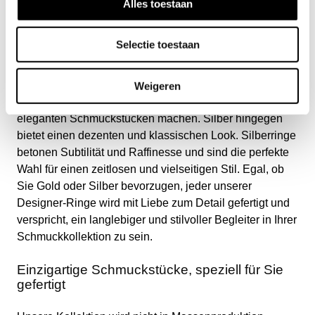
Die Schönheit von Gold und Silber
Alles toestaan
BANDHUs Kollektion von Goldringe umfasst die
Selectie toestaan
zeitlose Schönheit von Gold und Silber. Gold strahlt
Wärme aus und verleiht Ihrem Stil einen Hauch von
Luxus. Unsere Goldringe sind sorgfältig gestaltet und
Weigeren
teilweise mit funkelnden Edelsteinen verziert, die sie zu
eleganten Schmuckstücken machen. Silber hingegen
bietet einen dezenten und klassischen Look. Silberringe
betonen Subtilität und Raffinesse und sind die perfekte
Wahl für einen zeitlosen und vielseitigen Stil. Egal, ob
Sie Gold oder Silber bevorzugen, jeder unserer
Designer-Ringe wird mit Liebe zum Detail gefertigt und
verspricht, ein langlebiger und stilvoller Begleiter in Ihrer
Schmuckkollektion zu sein.
Einzigartige Schmuckstücke, speziell für Sie
gefertigt