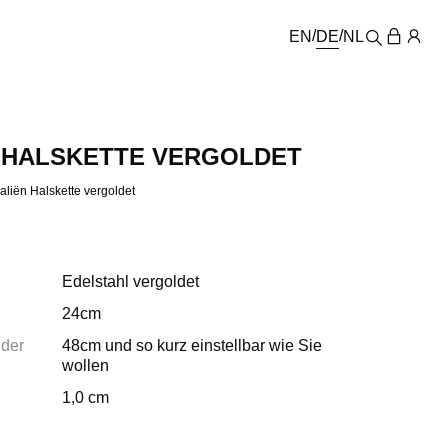
EN
DE
NL
 HALSKETTE VERGOLDET
aliën Halskette vergoldet
Edelstahl vergoldet
24cm
der
48cm und so kurz einstellbar wie Sie
wollen
1,0 cm