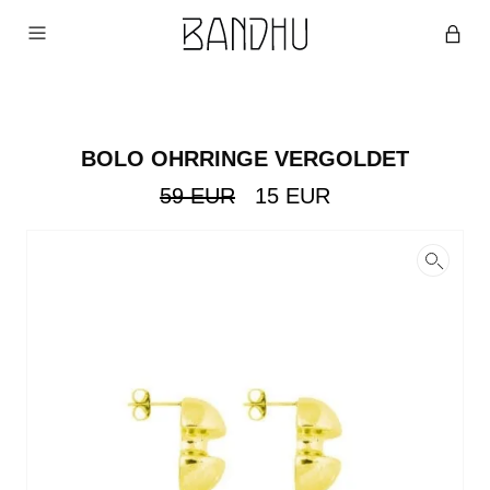
BOLO OHRRINGE VERGOLDET
Ursprünglicher
Aktueller
59
EUR
15
EUR
Preis
Preis
war:
ist:
59
15
EUR
EUR.