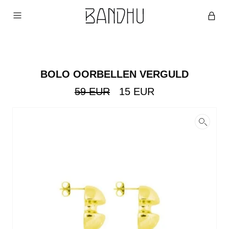
BOLO OORBELLEN VERGULD
Original
Current
59
EUR
15
EUR
price
price
was:
is:
59
15
EUR.
EUR.