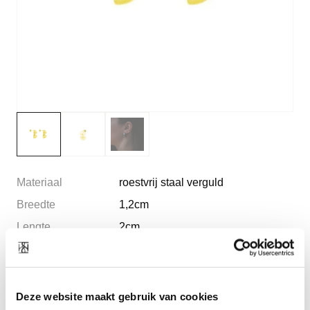
Materiaal
roestvrij staal verguld
Breedte
1,2cm
Lengte
2cm
Vorm
rondvormige oorstiften met platte
achterkant
Pasvorm
past op alle oren met één gat, wordt
Deze website maakt gebruik van cookies
geleverd per paar