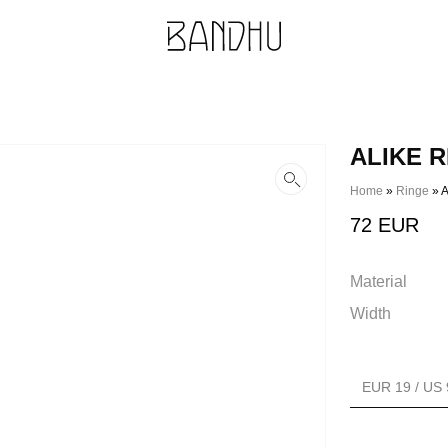
ALIKE R
Home
»
Ringe
»
A
72
EUR
Material
Width