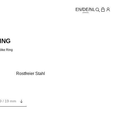
EN
DE
NL
ING
like Ring
Rostfreier Stahl