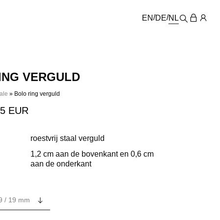
EN
DE
NL
ING VERGULD
ale
»
Bolo ring verguld
riginal
Current
25
EUR
rice
price
as:
is:
roestvrij staal verguld
9
25
1,2 cm aan de bovenkant en 0,6 cm
aan de onderkant
EUR.
EUR.