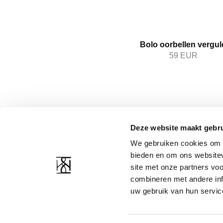
Bolo oorbellen vergul
59
EUR
Deze website maakt gebru
KLANTENSERVICE
BEDRIJFSMIDDELEN
We gebruiken cookies om c
Contact
Over ons
bieden en om ons websitev
Verzending & retourneren
Privacyverklaring
site met onze partners vo
Beeldbank
Algemene voorwaarden
combineren met andere inf
Ringmaat size guide
uw gebruik van hun servic