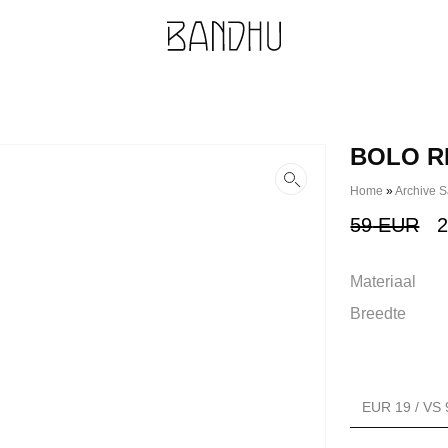
BOLO R
Home
»
Archive S
O
59
EUR
p
Materiaal
w
5
Breedte