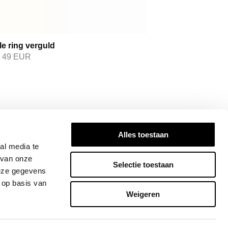
e ring verguld
49
EUR
OP DE HOOGTE
Alles toestaan
ired! Subscribe to our newsletter for the
al media te
dates, exclusive insights, and stories that
 van onze
Selectie toestaan
Join the Bandhu community today!
deze gegevens
 op basis van
INSCHRIJVEN
Weigeren