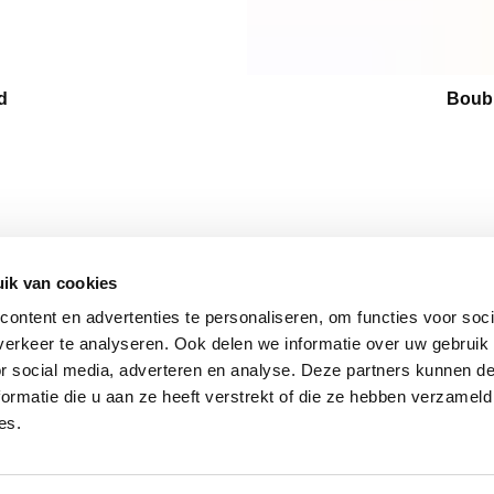
d
Boubl
ik van cookies
BLIJF 
VOLG ONS
Stay insp
ontent en advertenties te personaliseren, om functies voor soci
Facebook
latest up
erkeer te analyseren. Ook delen we informatie over uw gebruik
Instagram
matter. 
or social media, adverteren en analyse. Deze partners kunnen 
ormatie die u aan ze heeft verstrekt of die ze hebben verzameld
BETALINGSPARTNERS
es.