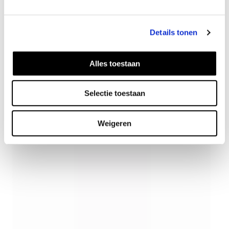
Details tonen
Alles toestaan
Onda Ohrringe
Selectie toestaan
55
EUR
Weigeren