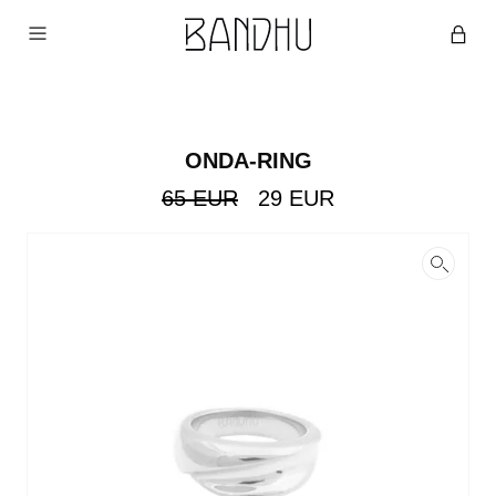
ONDA-RING
Ursprünglicher
Aktueller
65
EUR
29
EUR
Preis
Preis
war:
ist:
65
29
EUR
EUR.