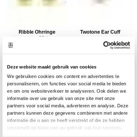
Ribble Ohrringe
Twotone Ear Cuff
vergoldet
35
EUR
69
EUR
Deze website maakt gebruik van cookies
We gebruiken cookies om content en advertenties te
personaliseren, om functies voor social media te bieden
en om ons websiteverkeer te analyseren. Ook delen we
informatie over uw gebruik van onze site met onze
partners voor social media, adverteren en analyse. Deze
partners kunnen deze gegevens combineren met andere
Bold Ohrringe vergoldet
Melt Ohrringe vergoldet
informatie die u aan ze heeft verstrekt of die ze hebben
35
EUR
45
EUR
verzameld op basis van uw gebruik van hun services.