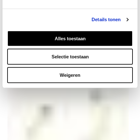
Vorrätig
Details tonen
IN DEN WARENKORB
Alles toestaan
Kombinieren mit
Selectie toestaan
Weigeren