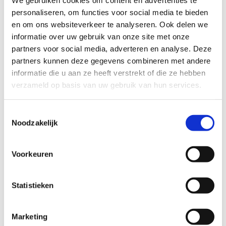
We gebruiken cookies om content en advertenties te
Onyx, um Glück und Wohlstand zu
personaliseren, om functies voor social media te bieden
fördern. Der Schwarze Onyx ist ein
en om ons websiteverkeer te analyseren. Ook delen we
kraftgebender Stein und kann bei
informatie over uw gebruik van onze site met onze
Problemen mit der
Selbstdisziplinierung helfen. Da er
partners voor social media, adverteren en analyse. Deze
hilft, physische Erinnerungen zu
partners kunnen deze gegevens combineren met andere
bewahren, kann der Schwarze
informatie die u aan ze heeft verstrekt of die ze hebben
Onyx bei der Heilung alter Wunden
verzameld op basis van uw gebruik van hun services.
oder bei Problemen mit früheren
Leben hilfreich sein.
Toestemmingsselectie
Schwarzer Onyx ist wunderbar für
Noodzakelijk
Meditation und Träume. Wenn der
Schwarze Onyx für einen dieser
Zwecke verwendet wird, ist es
Voorkeuren
empfehlenswert, einen zweiten
Erdungsstein in Kombination mit
dem Onyx zu verwenden. Black
Statistieken
Onyx hilft einem, Herr über die
eigene Zukunft zu werden.
Marketing