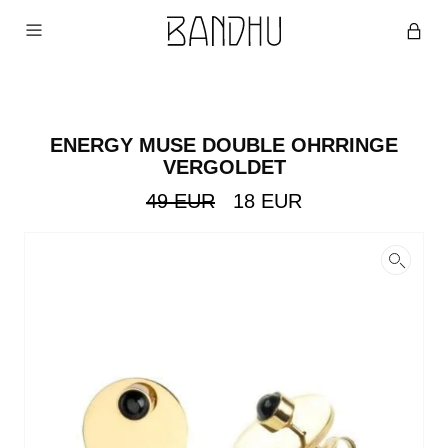
ENERGY MUSE DOUBLE OHRRINGE
VERGOLDET
Ursprünglicher
Aktueller
49
EUR
18
EUR
Preis
Preis
war:
ist:
49
18
EUR
EUR.