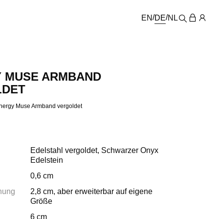
EN
DE
NL
 MUSE ARMBAND
LDET
nergy Muse Armband vergoldet
Edelstahl vergoldet, Schwarzer Onyx
Edelstein
0,6 cm
fnung
2,8 cm, aber erweiterbar auf eigene
Größe
6 cm