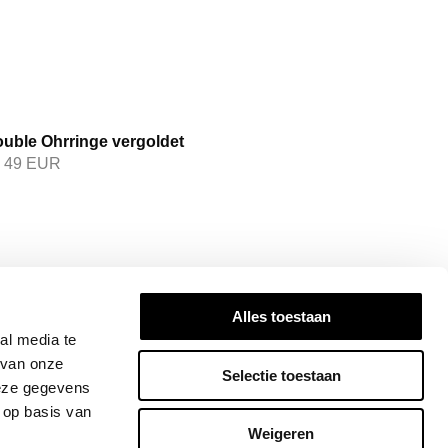
uble Ohrringe vergoldet
49
EUR
N SIE INFORMIERT
Alles toestaan
ired! Subscribe to our newsletter for the
al media te
dates, exclusive insights, and stories that
 van onze
Selectie toestaan
Join the Bandhu community today!
deze gegevens
 op basis van
ANMELDEN
Weigeren