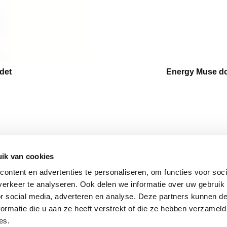
det
Energy Muse do
ik van cookies
BLEIBE
FOLGEN SIE UNS
Stay insp
ontent en advertenties te personaliseren, om functies voor soci
Facebook
latest up
erkeer te analyseren. Ook delen we informatie over uw gebruik
Instagram
matter. 
or social media, adverteren en analyse. Deze partners kunnen 
hutz
ormatie die u aan ze heeft verstrekt of die ze hebben verzameld
tionen
ZAHLUNGSPARTNER
es.