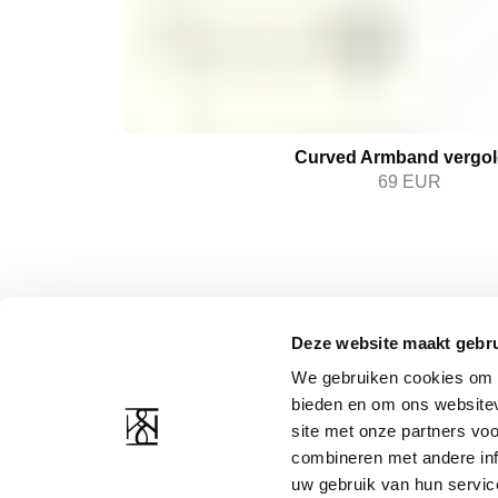
Curved Armband vergol
69
EUR
Deze website maakt gebru
KUNDENBETREUUNG
RESSOURCEN DES
UNTERNEHMENS
We gebruiken cookies om c
Kontakt
bieden en om ons websitev
Über uns
Versand und Rückgabe
site met onze partners vo
Erklärung zum Datensc
Bilddatenbank
combineren met andere inf
Bedingungen und Kondi
uw gebruik van hun servic