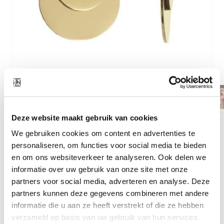
Deze website maakt gebruik van cookies
Material
Edelstahl vergoldet
We gebruiken cookies om content en advertenties te
personaliseren, om functies voor social media te bieden
Width
2 cm insgesamt
en om ons websiteverkeer te analyseren. Ook delen we
Length
2 cm insgesamt
informatie over uw gebruik van onze site met onze
Form
Kleiner runder Teller 1,3 cm
partners voor social media, adverteren en analyse. Deze
Durchmesser
partners kunnen deze gegevens combineren met andere
Großer runder Teller 2,0 cm
informatie die u aan ze heeft verstrekt of die ze hebben
Durchmesser
verzameld op basis van uw gebruik van hun services.