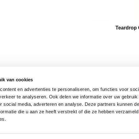
Teardrop 
ik van cookies
BLEIBE
FOLGEN SIE UNS
Stay insp
ontent en advertenties te personaliseren, om functies voor soci
Facebook
latest up
erkeer te analyseren. Ook delen we informatie over uw gebruik
Instagram
matter. 
or social media, adverteren en analyse. Deze partners kunnen 
hutz
ormatie die u aan ze heeft verstrekt of die ze hebben verzameld
tionen
ZAHLUNGSPARTNER
es.