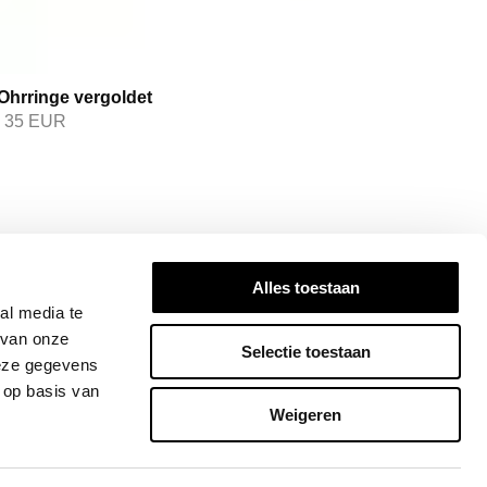
Ohrringe vergoldet
35
EUR
N SIE INFORMIERT
Alles toestaan
ired! Subscribe to our newsletter for the
al media te
dates, exclusive insights, and stories that
 van onze
Selectie toestaan
Join the Bandhu community today!
deze gegevens
 op basis van
ANMELDEN
Weigeren