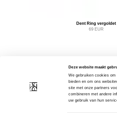
Dent Ring vergoldet
69
EUR
Deze website maakt gebru
KUNDENBETREUUNG
RESSOURCEN DES
UNTERNEHMENS
We gebruiken cookies om c
Kontakt
bieden en om ons websitev
Über uns
Versand und Rückgabe
site met onze partners vo
Erklärung zum Datensc
Bilddatenbank
combineren met andere inf
Bedingungen und Kondi
uw gebruik van hun servic