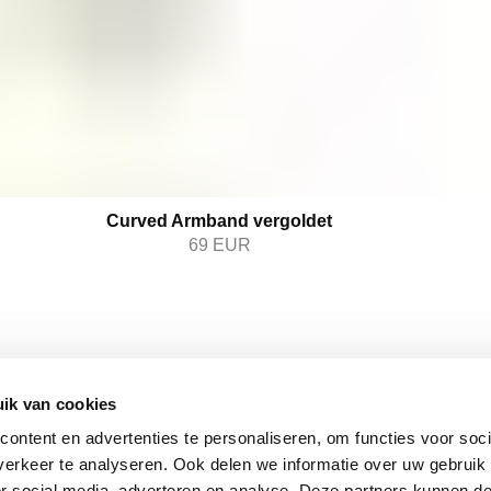
Curved Armband vergoldet
69
EUR
ik van cookies
BLEIBE
FOLGEN SIE UNS
Stay insp
ontent en advertenties te personaliseren, om functies voor soci
Facebook
latest up
erkeer te analyseren. Ook delen we informatie over uw gebruik
Instagram
matter. 
or social media, adverteren en analyse. Deze partners kunnen 