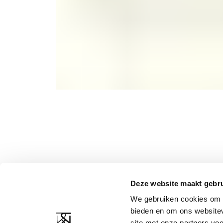
Deze website maakt gebru
KUNDENBETREUUNG
RESSOURCEN DES
UNTERNEHMENS
We gebruiken cookies om c
Kontakt
bieden en om ons websitev
Über uns
Versand und Rückgabe
site met onze partners vo