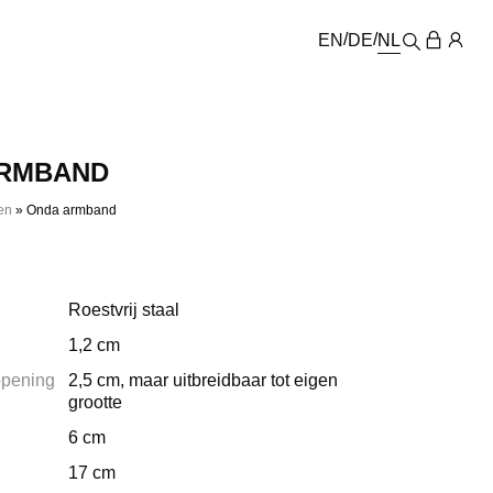
EN
DE
NL
ARMBAND
en
»
Onda armband
Roestvrij staal
1,2 cm
opening
2,5 cm, maar uitbreidbaar tot eigen
grootte
6 cm
17 cm