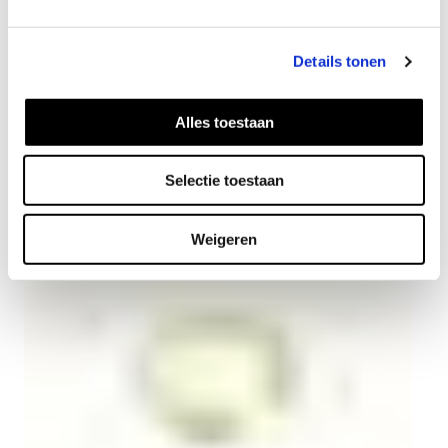
Details tonen
Alles toestaan
Melt ketting verguld
55
EUR
Selectie toestaan
Weigeren