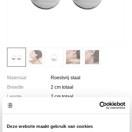
Materiaal
Roestvrij staal
Breedte
2 cm totaal
Lengte
2 cm totaal
Vorm
ronde platte vorm 1mm dik
Pasvorm
past op alle oren met één gaatje
je kunt ze op twee verschillende
Deze website maakt gebruik van cookies
manieren dragen