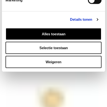
Details tonen
Alles toestaan
Cutted ring verguld
Selectie toestaan
69
EUR
Weigeren