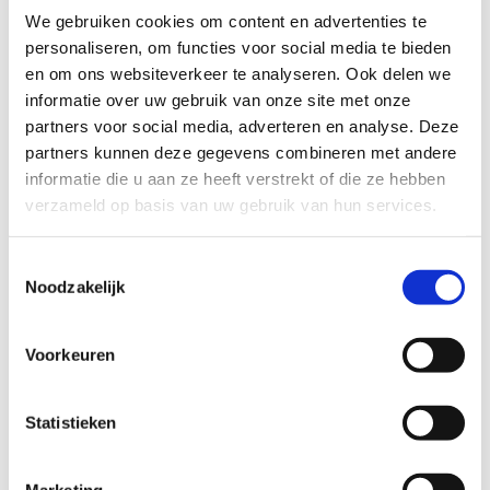
We gebruiken cookies om content en advertenties te
personaliseren, om functies voor social media te bieden
en om ons websiteverkeer te analyseren. Ook delen we
informatie over uw gebruik van onze site met onze
partners voor social media, adverteren en analyse. Deze
partners kunnen deze gegevens combineren met andere
informatie die u aan ze heeft verstrekt of die ze hebben
verzameld op basis van uw gebruik van hun services.
Cutted oorbellen verguld
69
EUR
Toestemmingsselectie
Noodzakelijk
Voorkeuren
Statistieken
Marketing