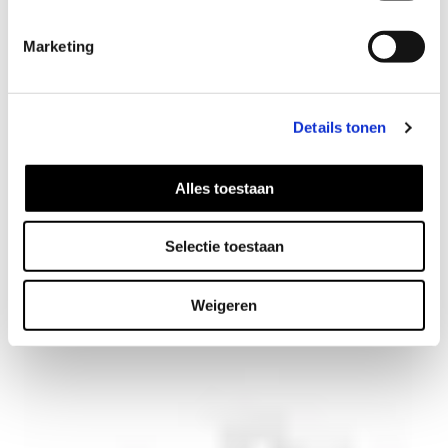
Marketing
Details tonen
Alles toestaan
Selectie toestaan
Box ketting
46
EUR
Weigeren