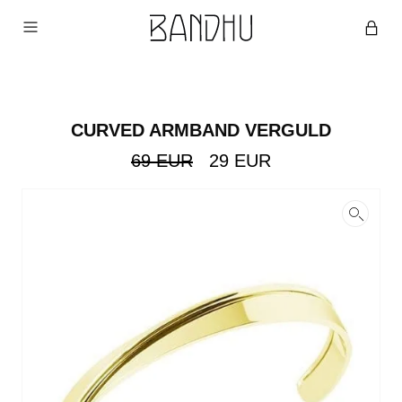
CURVED ARMBAND VERGULD
Original
Current
69
EUR
29
EUR
price
price
was:
is:
69
29
EUR.
EUR.