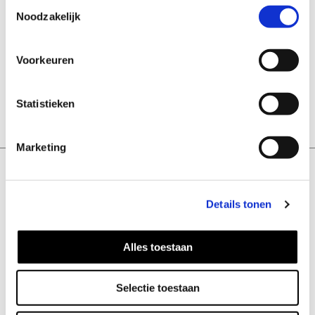
Toestemmingsselectie
Noodzakelijk
Op voorraad
Voorkeuren
IN WINKELMANDJE
Statistieken
Marketing
Details tonen
Alles toestaan
KLANTENSERVICE
Contact
Selectie toestaan
Verzending & retourneren
Beeldbank