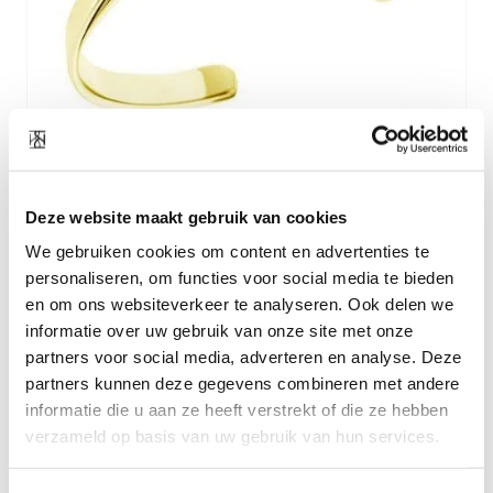
Deze website maakt gebruik van cookies
We gebruiken cookies om content en advertenties te
personaliseren, om functies voor social media te bieden
Materiaal
roestvrij staal verguld
en om ons websiteverkeer te analyseren. Ook delen we
Breedte
0,6 cm
informatie over uw gebruik van onze site met onze
partners voor social media, adverteren en analyse. Deze
Breedte van
2 cm, maar uitbreidbaar tot eigen
opening
grootte
partners kunnen deze gegevens combineren met andere
informatie die u aan ze heeft verstrekt of die ze hebben
Diameter
6 cm
verzameld op basis van uw gebruik van hun services.
omtrek
16,5 cm