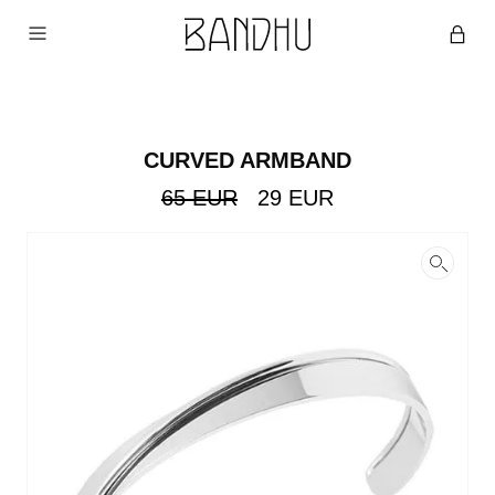
CURVED ARMBAND
Original
Current
65
EUR
29
EUR
price
price
was:
is:
65
29
EUR.
EUR.