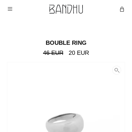
BOUBLE RING
Original
Current
46
EUR
20
EUR
price
price
was:
is:
46
20
EUR.
EUR.