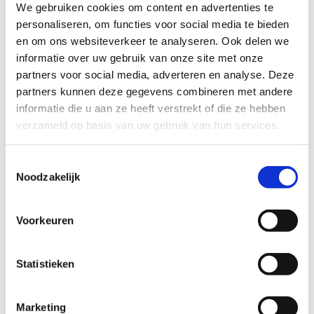
We gebruiken cookies om content en advertenties te
personaliseren, om functies voor social media te bieden
Pinkey Ring
Wire Ring
en om ons websiteverkeer te analyseren. Ook delen we
42
EUR
46
EUR
informatie over uw gebruik van onze site met onze
partners voor social media, adverteren en analyse. Deze
partners kunnen deze gegevens combineren met andere
informatie die u aan ze heeft verstrekt of die ze hebben
verzameld op basis van uw gebruik van hun services.
Toestemmingsselectie
Noodzakelijk
Kilima Ring Olive Wood
Pamoja Ring Olivenholz
Voorkeuren
und Ebenholz
35
EUR
39
EUR
Statistieken
Marketing