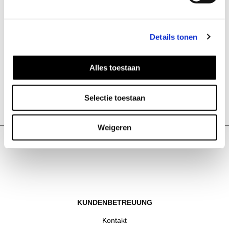
Details tonen
Alles toestaan
Kilima Ring aus
Bold Haircuff
Ebenholz
39
EUR
35
EUR
Selectie toestaan
1
2
Weigeren
KUNDENBETREUUNG
Kontakt